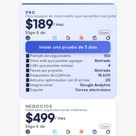
PRO
Para equipos en crecimiento que necesitan más potencia
$189
/ mes
Elige 4 de:
Diario
Iniciar una prueba de 3 días
Prompts de seguimiento
150
Sitios web que puedes agregar
Ilimitado
LLMs que puedes rastrear
4
Países por proyecto
Ilimitado
Respuestas de LLM/mes
18.600
Artículos optimizados con IA al mes
20
Integraciones
Google Analytics
Soporte
Correo electrónico
NEGOCIOS
Ideal para organizaciones medianas
$499
/ mes
Elige 6 de:
Diario