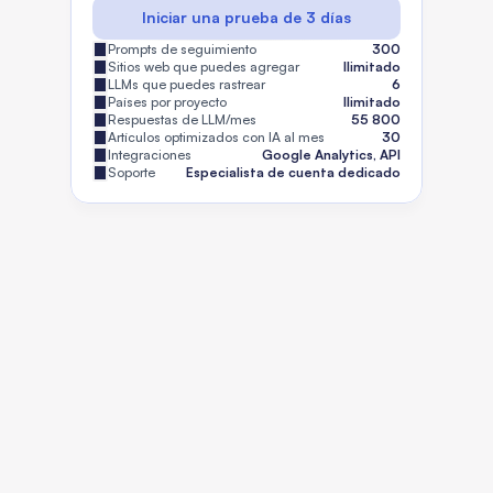
Iniciar una prueba de 3 días
Prompts de seguimiento
300
Sitios web que puedes agregar
Ilimitado
LLMs que puedes rastrear
6
Países por proyecto
Ilimitado
Respuestas de LLM/mes
55 800
Artículos optimizados con IA al mes
30
Integraciones
Google Analytics, API
Soporte
Especialista de cuenta dedicado
¿Qué es?
¿Qué es un comprobador de 
visibilidad de IA?
La visibilidad en IA se refiere a si su marca,
contenido y dominio aparecen dentro de
las respuestas generadas por inteligencia