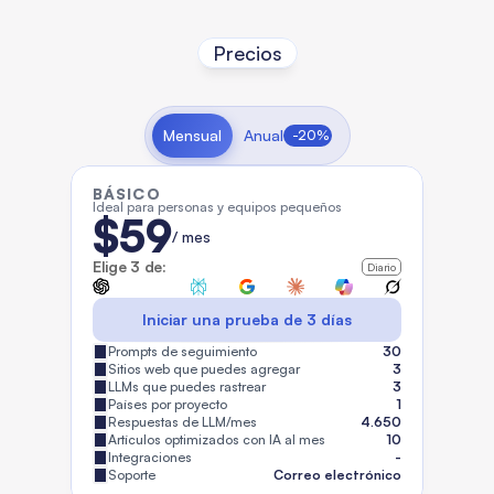
Precios
Mensual
Anual
-20%
BÁSICO
Ideal para personas y equipos pequeños
$59
/ mes
Elige 3 de:
Diario
Iniciar una prueba de 3 días
Prompts de seguimiento
30
Sitios web que puedes agregar
3
LLMs que puedes rastrear
3
Países por proyecto
1
Respuestas de LLM/mes
4.650
Artículos optimizados con IA al mes
10
Integraciones
-
Soporte
Correo electrónico