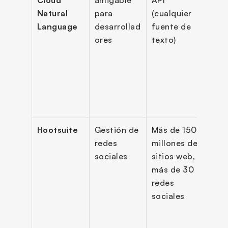
Cloud 
amigable 
API 
de 
Natural 
para 
(cualquier 
sent
Language
desarrollad
fuente de 
o, 
ores
texto)
segu
o de 
magn
sent
o a n
enti
Hootsuite
Gestión de 
Más de 150 
Dete
redes 
millones de 
de 
sociales
sitios web, 
sarc
más de 30 
análi
redes 
emoc
sociales
tend
de 
sent