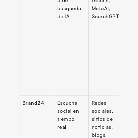
o de 
Gemini, 
en IA,
búsqueda 
MetaAI, 
segu
de IA
SearchGPT
o de 
sent
o, 
analí
de 
prom
moni
de c
Brand24
Escucha 
Redes 
Alert
social en 
sociales, 
tiem
tiempo 
sitios de 
real, 
real
noticias, 
func
blogs, 
análi