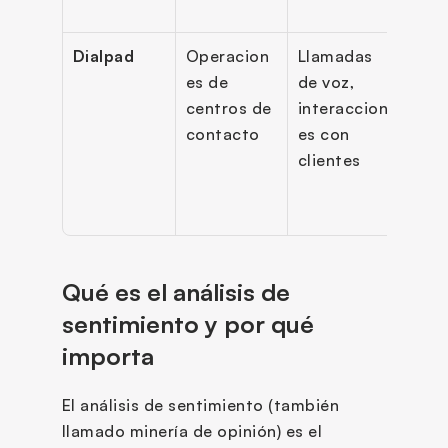
por 
Dialpad
Operacion
Llamadas 
Sent
es de 
de voz, 
o de 
centros de 
interaccion
llam
contacto
es con 
en t
clientes
real, 
ases
nto 
Qué es el análisis de 
sentimiento y por qué 
importa
El análisis de sentimiento (también 
llamado minería de opinión) es el 