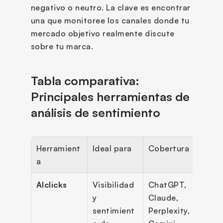
negativo o neutro. La clave es encontrar 
una que monitoree los canales donde tu 
mercado objetivo realmente discute 
sobre tu marca.
Tabla comparativa: 
Principales herramientas de 
análisis de sentimiento
Herramient
Ideal para
Cobertura
Cara
a
tica
AIclicks
Visibilidad 
ChatGPT, 
Punt
y 
Claude, 
de 
sentimient
Perplexity, 
visib