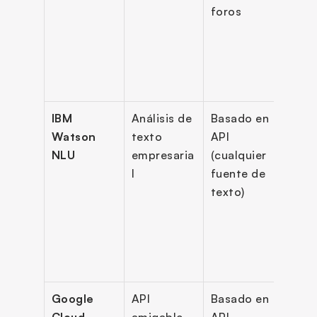
foros
sent
o, 
segu
o de 
infl
IBM 
Análisis de 
Basado en 
Dete
Watson 
texto 
API 
de 
NLU
empresaria
(cualquier 
emoc
l
fuente de 
reco
texto)
ento 
entid
mode
pers
ado
Google 
API 
Basado en 
Punt