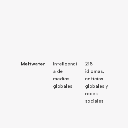
segu
o de 
tend
, pal
clave
pers
adas
Meltwater
Inteligenci
218 
Inva
a de 
idiomas, 
n ma
medios 
noticias 
de 
globales
globales y 
sent
redes 
o, an
sociales
de 
tend
, 
impu