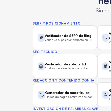
he
Sin ne
SERP Y POSICIONAMIENTO
A
Verificador de SERP de Bing
🔎
🔍
G
Verifique el posicionamiento en Bing en vivo
V
SEO TÉCNICO
V
Verificador de robots.txt
🤖
🕷️
r
Analizar las directivas de rastreo
A
REDACCIÓN Y CONTENIDO CON IA
G
Generador de metatítulos
🏷️
📝
c
Títulos de página optimizados para SEO
E
INVESTIGACIÓN DE PALABRAS CLAVE