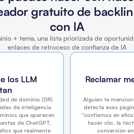
eador gratuito de backlin
con IA
nio + tema, una lista priorizada de oportuni
enlaces de retroceso de confianza de IA
e los LLM 
Reclamar me
tan
idad de dominio (DR) 
Alguien te mencionó 
das de inteligencia 
detecta esas págin
dominios que aparecen 
"confiamos en ellos
uestas de ChatGPT, 
hacer clic, la tá
ellos que realmente 
conversión en