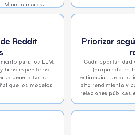
LLM en tu marca.
de Reddit 
Priorizar segú
s
r
miento para los LLM. 
Cada oportunidad v
 hilos específicos 
(propuesta en fr
rca genera tanto 
estimación de autorid
ñal que los modelos 
alto rendimiento y ba
relaciones públicas 